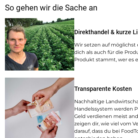
So gehen wir die Sache an
Direkthandel & kurze L
Wir setzen auf möglichst
dich als auch für die Pro
Produkt stammt, wer es e
Transparente Kosten
Nachhaltige Landwirtscha
Handelssystem werden Pro
Geld verdienen meist ande
zeigen dir, wie viel vom
darauf, dass du bei FoodT