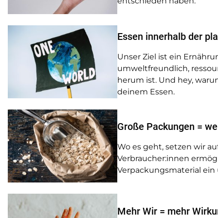
entschieden haben.
Essen innerhalb der pl
Unser Ziel ist ein Ernähr
umweltfreundlich, resso
herum ist. Und hey, waru
deinem Essen.
Große Packungen = weni
Wo es geht, setzen wir au
Verbraucher:innen ermögl
Verpackungsmaterial ein 
Mehr Wir = mehr Wirk