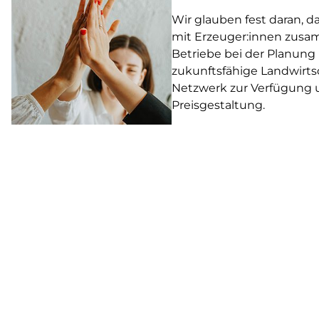
Wir glauben fest daran, d
mit Erzeuger:innen zusam
Betriebe bei der Planung
zukunftsfähige Landwirtsc
Netzwerk zur Verfügung 
Preisgestaltung.
As a thank you, you’ll receive a €5
voucher for your next order!