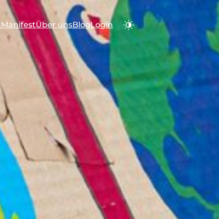
t
Manifest
Über uns
Blog
Login