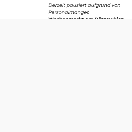
Derzeit pausiert aufgrund von
Personalmangel
:
Wochenmarkt am Bötzowkiez
Bötzowstraße 1-3, 10407 Berlin
09:00 – 15:00 Uhr