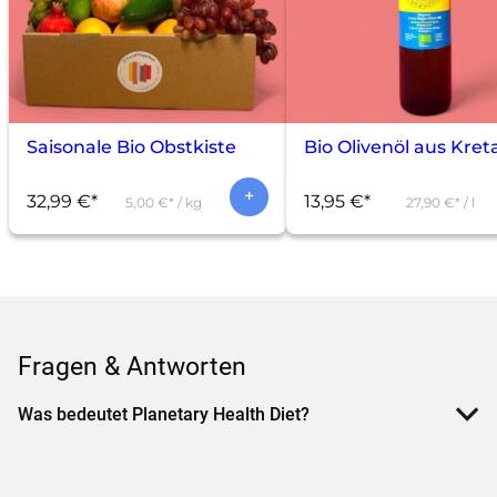
Saisonale Bio Obstkiste
Bio Olivenöl aus Kreta
32,99
€
13,95
€
5,00
€
/
kg
27,90
€
/
l
Fragen & Antworten
Was bedeutet Planetary Health Diet?