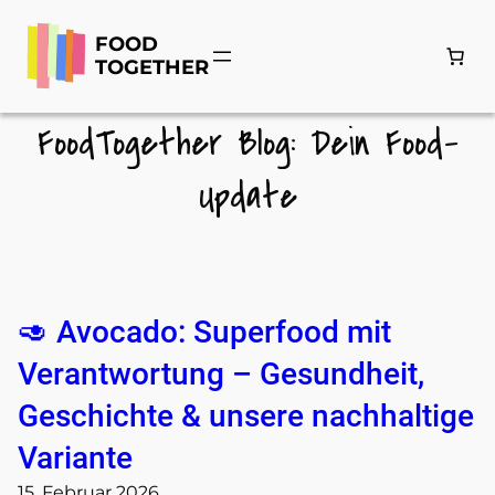
Zum
Inhalt
FOOD
springen
TOGETHER
FoodTogether Blog: Dein Food-
Update
🥑 Avocado: Superfood mit
Verantwortung – Gesundheit,
Geschichte & unsere nachhaltige
Variante
15. Februar 2026