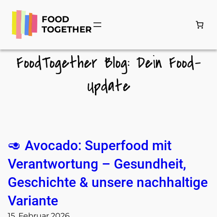
Zum
Inhalt
FOOD
springen
TOGETHER
FoodTogether Blog: Dein Food-
Update
🥑 Avocado: Superfood mit
Verantwortung – Gesundheit,
Geschichte & unsere nachhaltige
Variante
15. Februar 2026