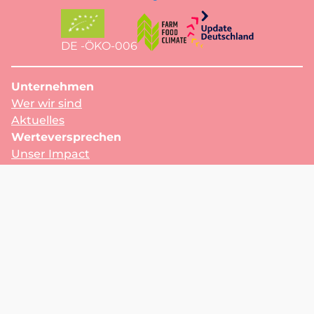
DE -ÖKO-006
Unternehmen
Wer wir sind
Aktuelles
Werteversprechen
Unser Impact
Für Produzent:innen
Kontakt
Schreib uns
Für Geschäftskund:innen
Produkte & Partner:innen
Shop
Partnerhöfe
© 2025 FoodTogether