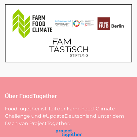
Über FoodTogether
FoodTogether ist Teil der Farm-Food-Climate
Challenge und #UpdateDeutschland unter dem
Dach von ProjectTogether.